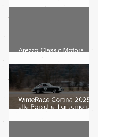
passi dolomitici, storia
dell’automobile ed
equipaggi da otto Paesi
Arezzo Classic Motors
2026: countdown
WinteRace Cortina 2025:
alle Porsche il gradino più
alto del podio