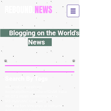
REBOUND.
NEWS
Blogging on the World's
News
Search By Tags
#RomaEcoRacePress
#ecorallyRomaEcoRace
112
458 Italia
911 GT 2 RS
911 RSR
911RSR
917 K
919 Hybrid
AC Cobra
ACI
Abbazia San Vincenzo al Volturno
AciSport
Acid Green
Adient