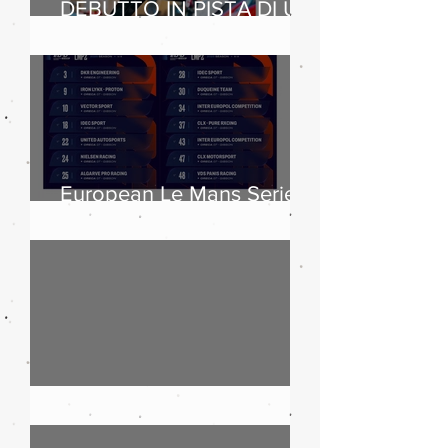
DEBUTTO IN PISTA DI UN
CLIENTE SUL
LEGGENDARIO CIRCUIT
OF THE AMERICAS
European Le Mans Series
2025: boom di iscritti
Maserati, 110 anni di storia