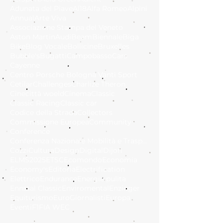
Adunata del Piave
Al18
Alfa Romeo
Alpini
Annual
Arte Viva
Associazione Stampa del Veneto
Aston Martin
Audi
Beam
Biennale
Biga
Bike
Blog Vocale
Bollicine
Bruxelles
Bubble's
Bugatti
Campobasso
Cars
Cayenne
Centro Porsche Bologna Vanti Sport
Cetilar
Challenges
Charlize Theron
Cinecittà woeld
Cinema
Classic
Classic Racing
Classic car
Codice della Strada
Collectors
Commissione Europea
Community
Conference
Conferenza Nazionale Mobilità e Trasporto Sostenib
Cozzi
Cultura
Design
Digital
Dijon
ELMS2025
ETSC
Ecomondo
Economia
Economy's
Editoria
Electrification
Elettrico
Endurance
Energia pulita
Ennstal Classic
Enviromental
Enzinger
Equiturismo
EuroGiornalisti
Europa
Eventi
F1
FIA WEC