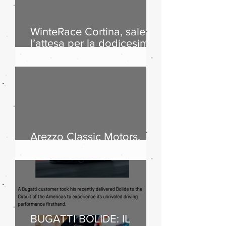
WinteRace Cortina, sale
l’attesa per la dodicesima
edizione
Arezzo Classic Motors,
successo di pubblico
BUGATTI BOLIDE: IL