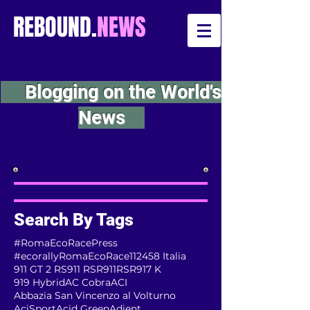
REBOUND.
NEWS
Blogging on the World's
News
Search By Tags
#RomaEcoRacePress
#ecorallyRomaEcoRace
112
458 Italia
911 GT 2 RS
911 RSR
911RSR
917 K
919 Hybrid
AC Cobra
ACI
Abbazia San Vincenzo al Volturno
AciSport
Acid Green
Adient