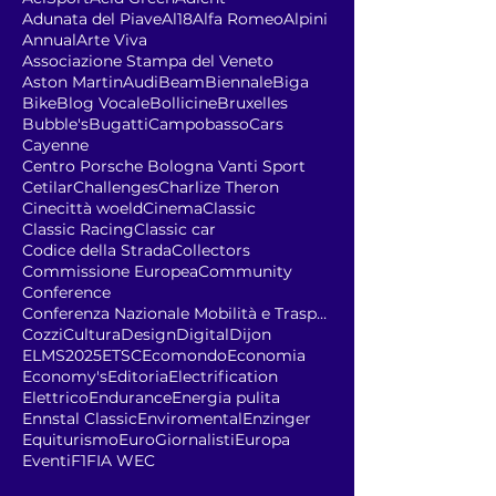
Adunata del Piave
Al18
Alfa Romeo
Alpini
Annual
Arte Viva
Associazione Stampa del Veneto
Aston Martin
Audi
Beam
Biennale
Biga
Bike
Blog Vocale
Bollicine
Bruxelles
Bubble's
Bugatti
Campobasso
Cars
Cayenne
Centro Porsche Bologna Vanti Sport
Cetilar
Challenges
Charlize Theron
Cinecittà woeld
Cinema
Classic
Classic Racing
Classic car
Codice della Strada
Collectors
Commissione Europea
Community
Conference
Conferenza Nazionale Mobilità e Trasporto Sostenib
Cozzi
Cultura
Design
Digital
Dijon
ELMS2025
ETSC
Ecomondo
Economia
Economy's
Editoria
Electrification
Elettrico
Endurance
Energia pulita
Ennstal Classic
Enviromental
Enzinger
Equiturismo
EuroGiornalisti
Europa
Eventi
F1
FIA WEC