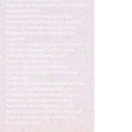
Adunata del Piave
Al18
Alfa Romeo
Alpini
Annual
Arte Viva
Associazione Stampa del Veneto
Aston Martin
Audi
Beam
Biennale
Biga
Bike
Blog Vocale
Bollicine
Bruxelles
Bubble's
Bugatti
Campobasso
Cars
Cayenne
Centro Porsche Bologna Vanti Sport
Cetilar
Challenges
Charlize Theron
Cinecittà woeld
Cinema
Classic
Classic Racing
Classic car
Codice della Strada
Collectors
Commissione Europea
Community
Conference
Conferenza Nazionale Mobilità e Trasporto Sostenib
Cozzi
Cultura
Design
Digital
Dijon
ELMS2025
ETSC
Ecomondo
Economia
Economy's
Editoria
Electrification
Elettrico
Endurance
Energia pulita
Ennstal Classic
Enviromental
Enzinger
Equiturismo
EuroGiornalisti
Europa
Eventi
F1
FIA WEC