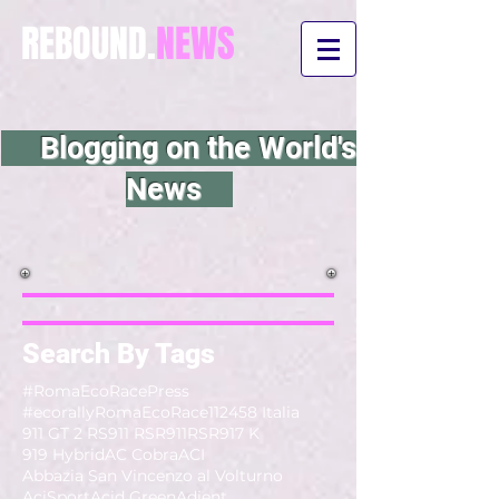
REBOUND.
NEWS
Blogging on the World's
News
Search By Tags
#RomaEcoRacePress
#ecorallyRomaEcoRace
112
458 Italia
911 GT 2 RS
911 RSR
911RSR
917 K
919 Hybrid
AC Cobra
ACI
Abbazia San Vincenzo al Volturno
AciSport
Acid Green
Adient