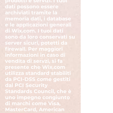
prodotti e servizi. I tuoi
dati possono essere
archiviati tramite la
memoria dati, i database
e le applicazioni generali
di Wix.com. I tuoi dati
sono da loro conservati su
server sicuri, potetti da
firewall. Per maggiori
informazioni in caso di
vendita di servzi, si fa
presente che Wix.com
utilizza standard stabiliti
da PCI-DSS come gestiti
dal PCI Security
Standards Council, che è
uno impegno congiunto
di marchi come Visa,
MasterCard, American