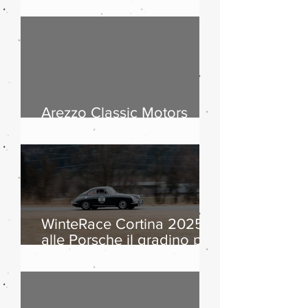
passi dolomitici, storia
dell’automobile ed
equipaggi da otto Paesi
Arezzo Classic Motors
2026: countdown
WinteRace Cortina 2025:
alle Porsche il gradino più
alto del podio