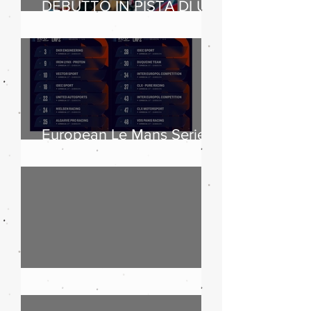
DEBUTTO IN PISTA DI UN
CLIENTE SUL
LEGGENDARIO CIRCUIT
OF THE AMERICAS
European Le Mans Series
2025: boom di iscritti
Maserati, 110 anni di storia