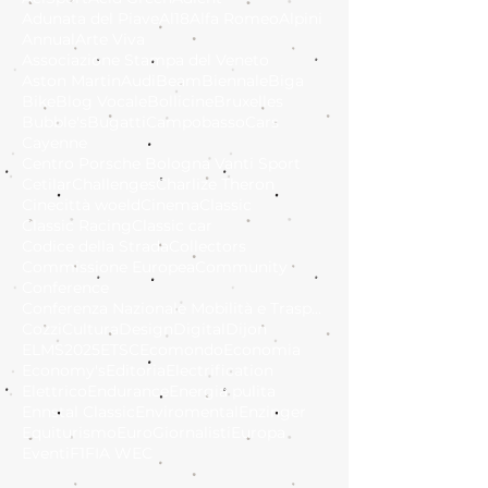
Adunata del Piave
Al18
Alfa Romeo
Alpini
Annual
Arte Viva
Associazione Stampa del Veneto
Aston Martin
Audi
Beam
Biennale
Biga
Bike
Blog Vocale
Bollicine
Bruxelles
Bubble's
Bugatti
Campobasso
Cars
Cayenne
Centro Porsche Bologna Vanti Sport
Cetilar
Challenges
Charlize Theron
Cinecittà woeld
Cinema
Classic
Classic Racing
Classic car
Codice della Strada
Collectors
Commissione Europea
Community
Conference
Conferenza Nazionale Mobilità e Trasporto Sostenib
Cozzi
Cultura
Design
Digital
Dijon
ELMS2025
ETSC
Ecomondo
Economia
Economy's
Editoria
Electrification
Elettrico
Endurance
Energia pulita
Ennstal Classic
Enviromental
Enzinger
Equiturismo
EuroGiornalisti
Europa
Eventi
F1
FIA WEC