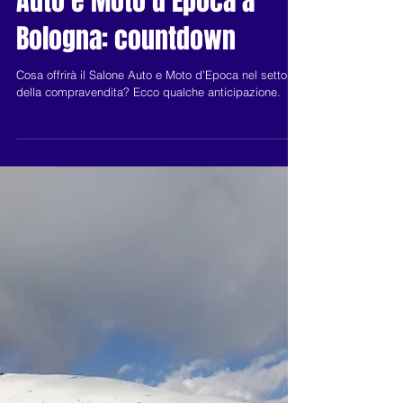
Auto e Moto d’Epoca a
Bologna: countdown
Cosa offrirà il Salone Auto e Moto d’Epoca nel settore
della compravendita? Ecco qualche anticipazione.