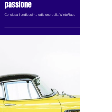
WinteRace 2024, fascino e
passione
Conclusa l'undicesima edizione della WinteRace