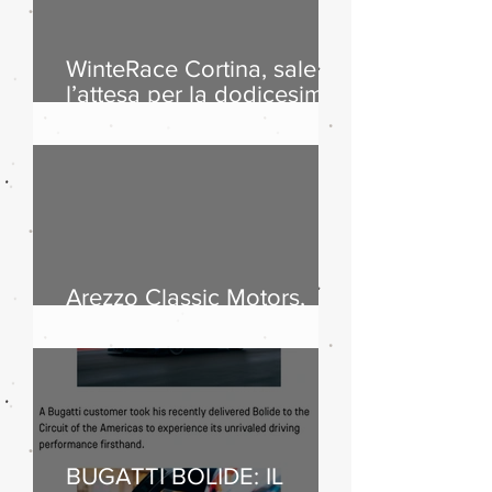
WinteRace Cortina, sale
l’attesa per la dodicesima
edizione
Arezzo Classic Motors,
successo di pubblico
BUGATTI BOLIDE: IL