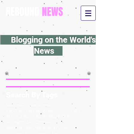
REBOUND.
NEWS
Blogging on the World's
News
Search By Tags
#RomaEcoRacePress
#ecorallyRomaEcoRace
112
458 Italia
911 GT 2 RS
911 RSR
911RSR
917 K
919 Hybrid
AC Cobra
ACI
Abbazia San Vincenzo al Volturno
AciSport
Acid Green
Adient