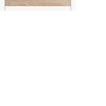
WinteRace Cortina 2025:
WinteRace Cort
alle Porsche il gradino più
l’attesa per la
alto del podio
edizione