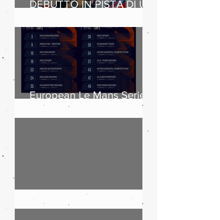
DEBUTTO IN PISTA DI UN
CLIENTE SUL
LEGGENDARIO CIRCUIT
OF THE AMERICAS
European Le Mans Series
2025: boom di iscritti
Maserati, 110 anni di storia