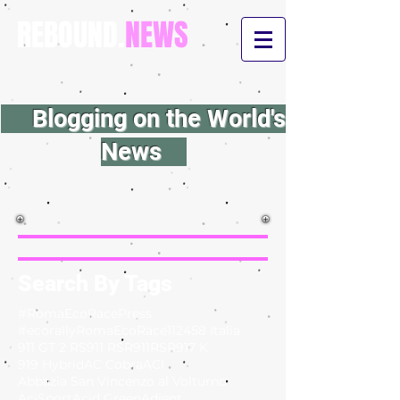
REBOUND.
NEWS
Blogging on the World's
News
Search By Tags
#RomaEcoRacePress
#ecorallyRomaEcoRace
112
458 Italia
911 GT 2 RS
911 RSR
911RSR
917 K
919 Hybrid
AC Cobra
ACI
Abbazia San Vincenzo al Volturno
AciSport
Acid Green
Adient