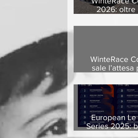
WinteRace Co
2026: oltre
chilometri tra
dolomitici, s
dell’automob
equipaggi da
Paesi
WinteRace Co
sale l’attesa 
dodicesima ed
European Le
Series 2025: 
iscritti