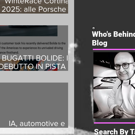
WinteRace Cortina
2025: alle Porsche il
gradino più alto del
podio
Who's Behin
Blog
BUGATTI BOLIDE: IL
DEBUTTO IN PISTA DI
UN CLIENTE SUL
LEGGENDARIO
CIRCUIT OF THE
AMERICAS
IA, automotive e
Search By T
dintorni