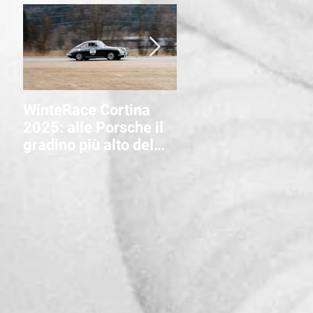
WinteRace Cortina
WinteRace Cortina,
2025: alle Porsche il
sale l’attesa per la
gradino più alto del
dodicesima edizion
podio