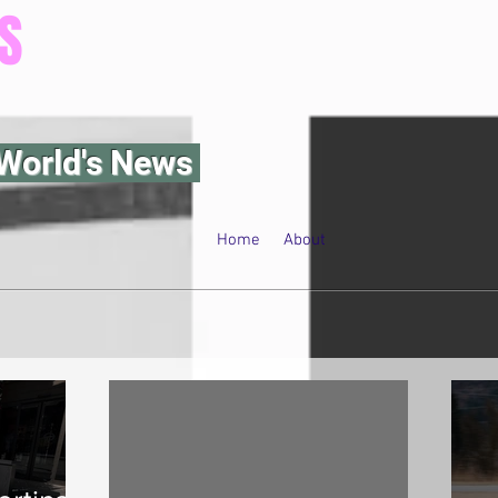
S
World's News
Home
About