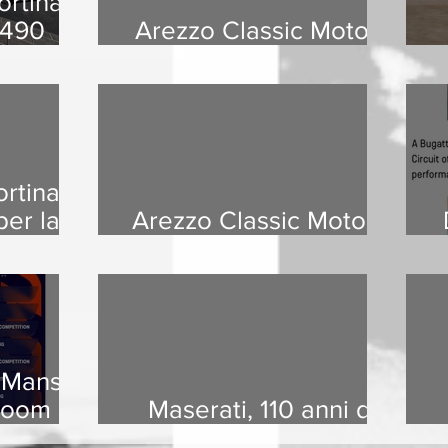
rtina
 490
Arezzo Classic Motors
 passi
2026: countdown
toria
ile ed
 otto
rtina,
per la
Arezzo Classic Motors,
izione
successo di pubblico
 Mans
boom di
Maserati, 110 anni di
storia