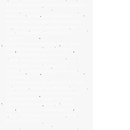
Adunata del Piave
Al18
Alfa Romeo
Alpini
Annual
Arte Viva
Associazione Stampa del Veneto
Aston Martin
Audi
Beam
Biennale
Biga
Bike
Blog Vocale
Bollicine
Bruxelles
Bubble's
Bugatti
Campobasso
Cars
Cayenne
Centro Porsche Bologna Vanti Sport
Cetilar
Challenges
Charlize Theron
Cinecittà woeld
Cinema
Classic
Classic Racing
Classic car
Codice della Strada
Collectors
Commissione Europea
Community
Conference
Conferenza Nazionale Mobilità e Trasporto Sostenib
Cozzi
Cultura
Design
Digital
Dijon
ELMS2025
ETSC
Ecomondo
Economia
Economy's
Editoria
Electrification
Elettrico
Endurance
Energia pulita
Ennstal Classic
Enviromental
Enzinger
Equiturismo
EuroGiornalisti
Europa
Eventi
F1
FIA WEC