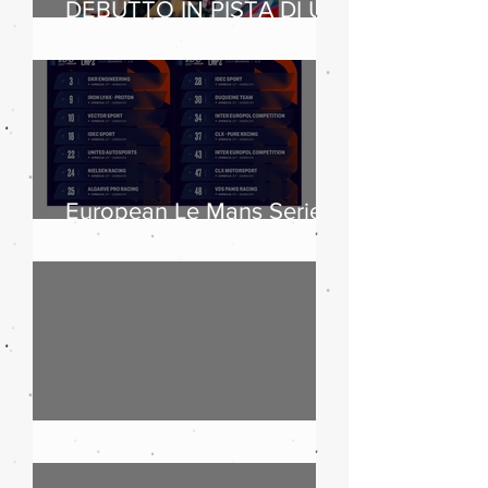
DEBUTTO IN PISTA DI UN
CLIENTE SUL
LEGGENDARIO CIRCUIT
OF THE AMERICAS
European Le Mans Series
2025: boom di iscritti
Maserati, 110 anni di storia