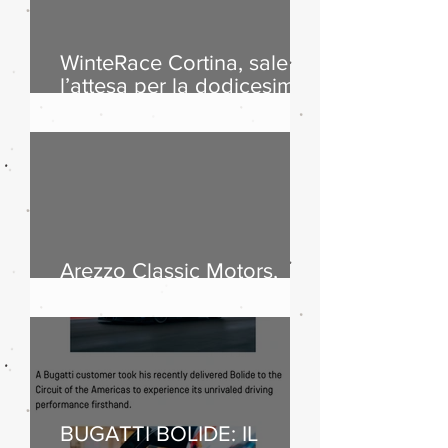
WinteRace Cortina, sale
l’attesa per la dodicesima
edizione
Arezzo Classic Motors,
successo di pubblico
BUGATTI BOLIDE: IL