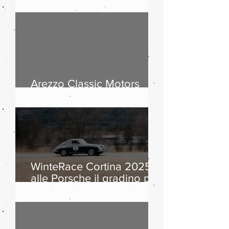
passi dolomitici, storia
dell’automobile ed
equipaggi da otto Paesi
Arezzo Classic Motors
2026: countdown
WinteRace Cortina 2025:
alle Porsche il gradino più
alto del podio