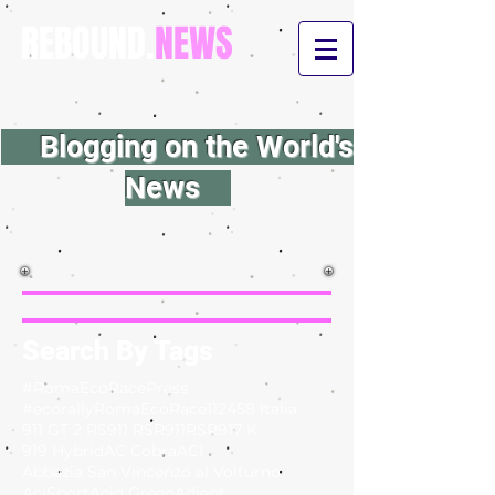
REBOUND.
NEWS
Blogging on the World's
News
Search By Tags
#RomaEcoRacePress
#ecorallyRomaEcoRace
112
458 Italia
911 GT 2 RS
911 RSR
911RSR
917 K
919 Hybrid
AC Cobra
ACI
Abbazia San Vincenzo al Volturno
AciSport
Acid Green
Adient