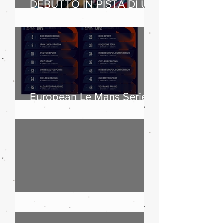
DEBUTTO IN PISTA DI UN
CLIENTE SUL
LEGGENDARIO CIRCUIT
OF THE AMERICAS
European Le Mans Series
2025: boom di iscritti
Maserati, 110 anni di storia