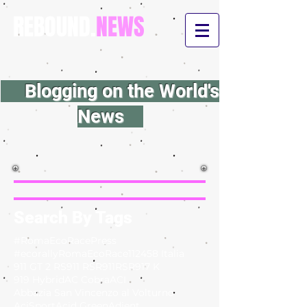
REBOUND.
NEWS
Blogging on the World's
News
Search By Tags
#RomaEcoRacePress
#ecorallyRomaEcoRace
112
458 Italia
911 GT 2 RS
911 RSR
911RSR
917 K
919 Hybrid
AC Cobra
ACI
Abbazia San Vincenzo al Volturno
AciSport
Acid Green
Adient