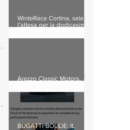
WinteRace Cortina, sale
l’attesa per la dodicesima
edizione
Arezzo Classic Motors,
successo di pubblico
BUGATTI BOLIDE: IL