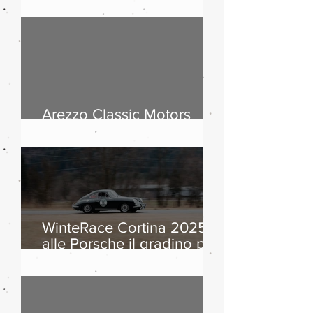
passi dolomitici, storia
dell’automobile ed
equipaggi da otto Paesi
Arezzo Classic Motors
2026: countdown
WinteRace Cortina 2025:
alle Porsche il gradino più
alto del podio