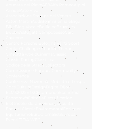
Adunata del Piave
Al18
Alfa Romeo
Alpini
Annual
Arte Viva
Associazione Stampa del Veneto
Aston Martin
Audi
Beam
Biennale
Biga
Bike
Blog Vocale
Bollicine
Bruxelles
Bubble's
Bugatti
Campobasso
Cars
Cayenne
Centro Porsche Bologna Vanti Sport
Cetilar
Challenges
Charlize Theron
Cinecittà woeld
Cinema
Classic
Classic Racing
Classic car
Codice della Strada
Collectors
Commissione Europea
Community
Conference
Conferenza Nazionale Mobilità e Trasporto Sostenib
Cozzi
Cultura
Design
Digital
Dijon
ELMS2025
ETSC
Ecomondo
Economia
Economy's
Editoria
Electrification
Elettrico
Endurance
Energia pulita
Ennstal Classic
Enviromental
Enzinger
Equiturismo
EuroGiornalisti
Europa
Eventi
F1
FIA WEC