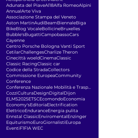
Adunata del Piave
Al18
Alfa Romeo
Alpini
Annual
Arte Viva
Associazione Stampa del Veneto
Aston Martin
Audi
Beam
Biennale
Biga
Bike
Blog Vocale
Bollicine
Bruxelles
Bubble's
Bugatti
Campobasso
Cars
Cayenne
Centro Porsche Bologna Vanti Sport
Cetilar
Challenges
Charlize Theron
Cinecittà woeld
Cinema
Classic
Classic Racing
Classic car
Codice della Strada
Collectors
Commissione Europea
Community
Conference
Conferenza Nazionale Mobilità e Trasporto Sostenib
Cozzi
Cultura
Design
Digital
Dijon
ELMS2025
ETSC
Ecomondo
Economia
Economy's
Editoria
Electrification
Elettrico
Endurance
Energia pulita
Ennstal Classic
Enviromental
Enzinger
Equiturismo
EuroGiornalisti
Europa
Eventi
F1
FIA WEC