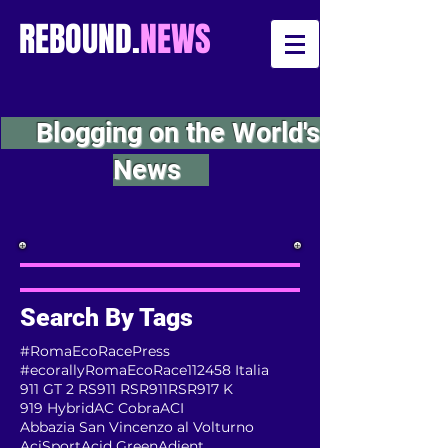
REBOUND.
NEWS
Blogging on the World's
News
Search By Tags
#RomaEcoRacePress
#ecorallyRomaEcoRace
112
458 Italia
911 GT 2 RS
911 RSR
911RSR
917 K
919 Hybrid
AC Cobra
ACI
Abbazia San Vincenzo al Volturno
AciSport
Acid Green
Adient