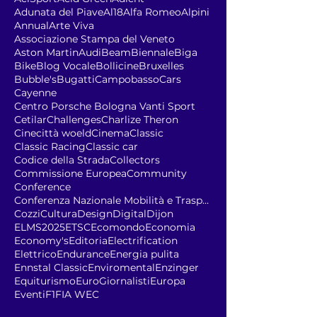
Adunata del Piave
Al18
Alfa Romeo
Alpini
Annual
Arte Viva
Associazione Stampa del Veneto
Aston Martin
Audi
Beam
Biennale
Biga
Bike
Blog Vocale
Bollicine
Bruxelles
Bubble's
Bugatti
Campobasso
Cars
Cayenne
Centro Porsche Bologna Vanti Sport
Cetilar
Challenges
Charlize Theron
Cinecittà woeld
Cinema
Classic
Classic Racing
Classic car
Codice della Strada
Collectors
Commissione Europea
Community
Conference
Conferenza Nazionale Mobilità e Trasporto Sostenib
Cozzi
Cultura
Design
Digital
Dijon
ELMS2025
ETSC
Ecomondo
Economia
Economy's
Editoria
Electrification
Elettrico
Endurance
Energia pulita
Ennstal Classic
Enviromental
Enzinger
Equiturismo
EuroGiornalisti
Europa
Eventi
F1
FIA WEC