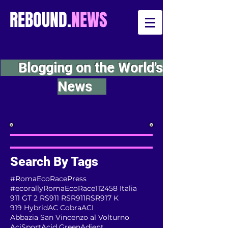
REBOUND.
NEWS
Blogging on the World's
News
Search By Tags
#RomaEcoRacePress
#ecorallyRomaEcoRace
112
458 Italia
911 GT 2 RS
911 RSR
911RSR
917 K
919 Hybrid
AC Cobra
ACI
Abbazia San Vincenzo al Volturno
AciSport
Acid Green
Adient