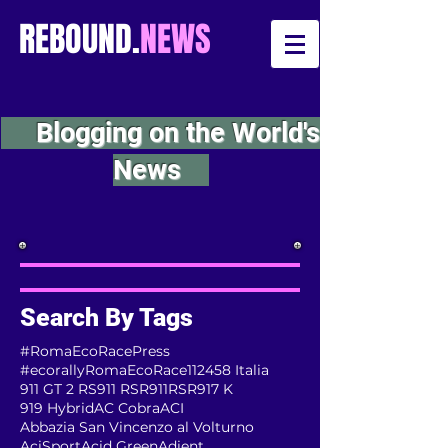
REBOUND.
NEWS
Blogging on the World's
News
Search By Tags
#RomaEcoRacePress
#ecorallyRomaEcoRace
112
458 Italia
911 GT 2 RS
911 RSR
911RSR
917 K
919 Hybrid
AC Cobra
ACI
Abbazia San Vincenzo al Volturno
AciSport
Acid Green
Adient