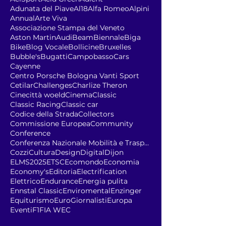
Adunata del Piave
Al18
Alfa Romeo
Alpini
Annual
Arte Viva
Associazione Stampa del Veneto
Aston Martin
Audi
Beam
Biennale
Biga
Bike
Blog Vocale
Bollicine
Bruxelles
Bubble's
Bugatti
Campobasso
Cars
Cayenne
Centro Porsche Bologna Vanti Sport
Cetilar
Challenges
Charlize Theron
Cinecittà woeld
Cinema
Classic
Classic Racing
Classic car
Codice della Strada
Collectors
Commissione Europea
Community
Conference
Conferenza Nazionale Mobilità e Trasporto Sostenib
Cozzi
Cultura
Design
Digital
Dijon
ELMS2025
ETSC
Ecomondo
Economia
Economy's
Editoria
Electrification
Elettrico
Endurance
Energia pulita
Ennstal Classic
Enviromental
Enzinger
Equiturismo
EuroGiornalisti
Europa
Eventi
F1
FIA WEC