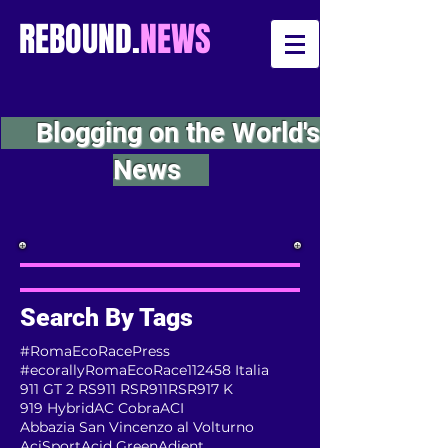
REBOUND.
NEWS
Blogging on the World's
News
Search By Tags
#RomaEcoRacePress
#ecorallyRomaEcoRace
112
458 Italia
911 GT 2 RS
911 RSR
911RSR
917 K
919 Hybrid
AC Cobra
ACI
Abbazia San Vincenzo al Volturno
AciSport
Acid Green
Adient