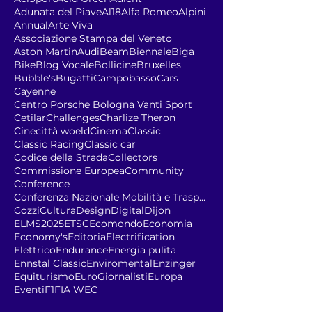
Adunata del Piave
Al18
Alfa Romeo
Alpini
Annual
Arte Viva
Associazione Stampa del Veneto
Aston Martin
Audi
Beam
Biennale
Biga
Bike
Blog Vocale
Bollicine
Bruxelles
Bubble's
Bugatti
Campobasso
Cars
Cayenne
Centro Porsche Bologna Vanti Sport
Cetilar
Challenges
Charlize Theron
Cinecittà woeld
Cinema
Classic
Classic Racing
Classic car
Codice della Strada
Collectors
Commissione Europea
Community
Conference
Conferenza Nazionale Mobilità e Trasporto Sostenib
Cozzi
Cultura
Design
Digital
Dijon
ELMS2025
ETSC
Ecomondo
Economia
Economy's
Editoria
Electrification
Elettrico
Endurance
Energia pulita
Ennstal Classic
Enviromental
Enzinger
Equiturismo
EuroGiornalisti
Europa
Eventi
F1
FIA WEC