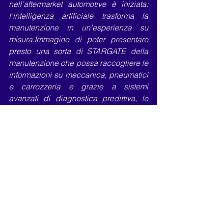
nell’aftermarket automotive è iniziata: 
l’intelligenza artificiale trasforma la 
manutenzione in un’esperienza su 
misura.Immagino di poter presentare 
presto una sorta di STARGATE della 
manutenzione che possa raccogliere le 
informazioni su meccanica, pneumatici 
e carrozzeria e grazie a sistemi 
avanzati di diagnostica predittiva, le 
auto non solo segnalano interventi 
necessari, ma li anticipano, 
analizzando dati in tempo reale e 
offrendo soluzioni personalizzate. Tutto 
questo sarà esposto in Fiera a Bologna 
dal 21 al 24 maggio 2025. Kermesse 
biennale alla 30° edizione, 
Autopromotec è la più specializzata 
rassegna internazionale delle 
attrezzature e dell’aftermarket 