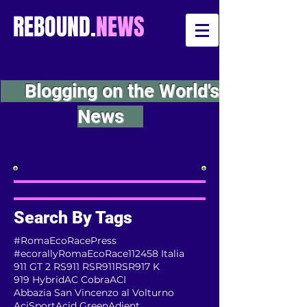
REBOUND.
NEWS
Blogging on the World's
News
Search By Tags
#RomaEcoRacePress
#ecorallyRomaEcoRace
112
458 Italia
911 GT 2 RS
911 RSR
911RSR
917 K
919 Hybrid
AC Cobra
ACI
Abbazia San Vincenzo al Volturno
AciSport
Acid Green
Adient