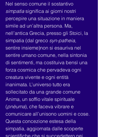
Nel senso comune il sostantivo 
simpatìa
 significa ai giorni nostri 
percepire una situazione in maniera 
simile ad un’altra persona. Ma, 
nell’antica Grecia, presso gli Stoici, la 
simpatia (dal greco 
syn-patheia
, 
sentire insieme)non si esauriva nel 
sentire umano comune, nella sintonia 
di sentimenti, ma costituiva bensì una 
forza cosmica che pervadeva ogni 
creatura vivente e ogni entità 
inanimata. L’universo tutto era 
sollecitato da una grande comune 
Anima, un soffio vitale spirituale 
(
pnèuma
), che faceva vibrare e 
comunicare all’unisono uomini e cose.
Questa concezione estesa della 
simpatia, aggiornata dalle scoperte 
scientifiche che si succedettero nei 