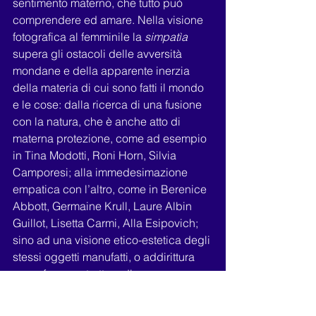
sentimento materno, che tutto può 
comprendere ed amare. Nella visione 
fotografica al femminile la 
simpatìa 
supera gli ostacoli delle avversità 
mondane e della apparente inerzia 
della materia di cui sono fatti il mondo 
e le cose: dalla ricerca di una fusione 
con la natura, che è anche atto di 
materna protezione, come ad esempio 
in Tina Modotti, Roni Horn, Silvia 
Camporesi; alla immedesimazione 
empatica con l’altro, come in Berenice 
Abbott, Germaine Krull, Laure Albin 
Guillot, Lisetta Carmi, Alla Esipovich; 
sino ad una visione etico-estetica degli 
stessi oggetti manufatti, o addirittura 
verso forme astratte e di pura 
invenzione, come in Florence Henri, 
Marta Hoepffner, Lotte Jacobi, Ketty La 