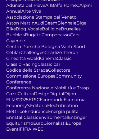
Adunata del Piave
Al18
Alfa Romeo
Alpini
Annual
Arte Viva
Associazione Stampa del Veneto
Aston Martin
Audi
Beam
Biennale
Biga
Bike
Blog Vocale
Bollicine
Bruxelles
Bubble's
Bugatti
Campobasso
Cars
Cayenne
Centro Porsche Bologna Vanti Sport
Cetilar
Challenges
Charlize Theron
Cinecittà woeld
Cinema
Classic
Classic Racing
Classic car
Codice della Strada
Collectors
Commissione Europea
Community
Conference
Conferenza Nazionale Mobilità e Trasporto Sostenib
Cozzi
Cultura
Design
Digital
Dijon
ELMS2025
ETSC
Ecomondo
Economia
Economy's
Editoria
Electrification
Elettrico
Endurance
Energia pulita
Ennstal Classic
Enviromental
Enzinger
Equiturismo
EuroGiornalisti
Europa
Eventi
F1
FIA WEC