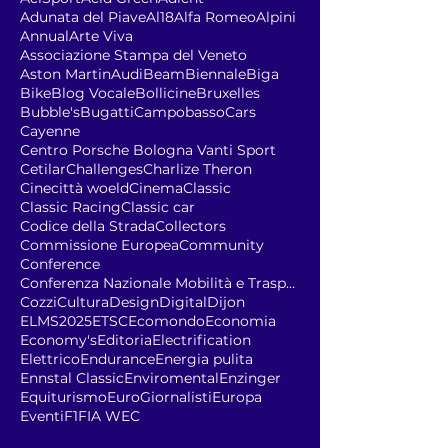
Adunata del Piave
Al18
Alfa Romeo
Alpini
Annual
Arte Viva
Associazione Stampa del Veneto
Aston Martin
Audi
Beam
Biennale
Biga
Bike
Blog Vocale
Bollicine
Bruxelles
Bubble's
Bugatti
Campobasso
Cars
Cayenne
Centro Porsche Bologna Vanti Sport
Cetilar
Challenges
Charlize Theron
Cinecittà woeld
Cinema
Classic
Classic Racing
Classic car
Codice della Strada
Collectors
Commissione Europea
Community
Conference
Conferenza Nazionale Mobilità e Trasporto Sostenib
Cozzi
Cultura
Design
Digital
Dijon
ELMS2025
ETSC
Ecomondo
Economia
Economy's
Editoria
Electrification
Elettrico
Endurance
Energia pulita
Ennstal Classic
Enviromental
Enzinger
Equiturismo
EuroGiornalisti
Europa
Eventi
F1
FIA WEC