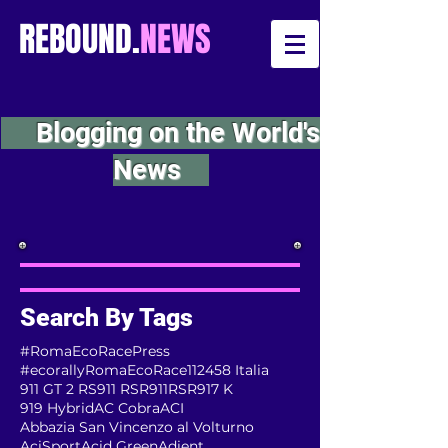
REBOUND.
NEWS
Blogging on the World's
News
Search By Tags
#RomaEcoRacePress
#ecorallyRomaEcoRace
112
458 Italia
911 GT 2 RS
911 RSR
911RSR
917 K
919 Hybrid
AC Cobra
ACI
Abbazia San Vincenzo al Volturno
AciSport
Acid Green
Adient