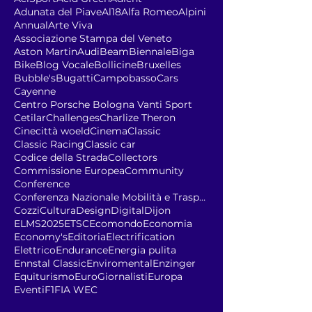
Adunata del Piave
Al18
Alfa Romeo
Alpini
Annual
Arte Viva
Associazione Stampa del Veneto
Aston Martin
Audi
Beam
Biennale
Biga
Bike
Blog Vocale
Bollicine
Bruxelles
Bubble's
Bugatti
Campobasso
Cars
Cayenne
Centro Porsche Bologna Vanti Sport
Cetilar
Challenges
Charlize Theron
Cinecittà woeld
Cinema
Classic
Classic Racing
Classic car
Codice della Strada
Collectors
Commissione Europea
Community
Conference
Conferenza Nazionale Mobilità e Trasporto Sostenib
Cozzi
Cultura
Design
Digital
Dijon
ELMS2025
ETSC
Ecomondo
Economia
Economy's
Editoria
Electrification
Elettrico
Endurance
Energia pulita
Ennstal Classic
Enviromental
Enzinger
Equiturismo
EuroGiornalisti
Europa
Eventi
F1
FIA WEC