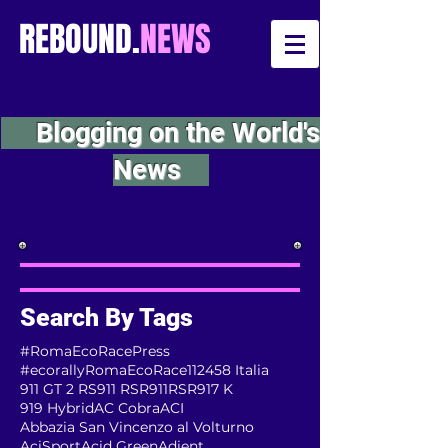
REBOUND.
NEWS
Blogging on the World's
News
Search By Tags
#RomaEcoRacePress
#ecorallyRomaEcoRace
112
458 Italia
911 GT 2 RS
911 RSR
911RSR
917 K
919 Hybrid
AC Cobra
ACI
Abbazia San Vincenzo al Volturno
AciSport
Acid Green
Adient