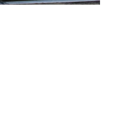
La sindrome di Stoccarda
si cura con il Motorsport.
Quello vero.
Cari amici del motorsport, il viaggio di avvicinamento
alla 24 Ore di Le Mans 2017 è oramai a buon punto e
questo Mondiale Endurance si...