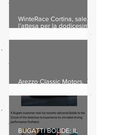
WinteRace Cortina, sale
l’attesa per la dodicesima
edizione
Arezzo Classic Motors,
successo di pubblico
BUGATTI BOLIDE: IL