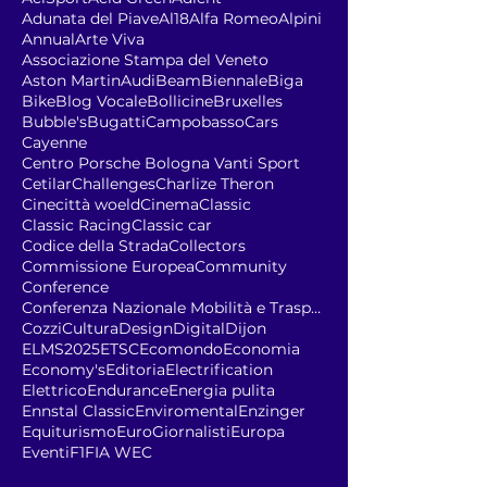
Adunata del Piave
Al18
Alfa Romeo
Alpini
Annual
Arte Viva
Associazione Stampa del Veneto
Aston Martin
Audi
Beam
Biennale
Biga
Bike
Blog Vocale
Bollicine
Bruxelles
Bubble's
Bugatti
Campobasso
Cars
Cayenne
Centro Porsche Bologna Vanti Sport
Cetilar
Challenges
Charlize Theron
Cinecittà woeld
Cinema
Classic
Classic Racing
Classic car
Codice della Strada
Collectors
Commissione Europea
Community
Conference
Conferenza Nazionale Mobilità e Trasporto Sostenib
Cozzi
Cultura
Design
Digital
Dijon
ELMS2025
ETSC
Ecomondo
Economia
Economy's
Editoria
Electrification
Elettrico
Endurance
Energia pulita
Ennstal Classic
Enviromental
Enzinger
Equiturismo
EuroGiornalisti
Europa
Eventi
F1
FIA WEC