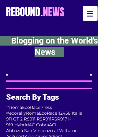
REBOUND.
NEWS
Blogging on the World's
News
Search By Tags
#RomaEcoRacePress
#ecorallyRomaEcoRace
112
458 Italia
911 GT 2 RS
911 RSR
911RSR
917 K
919 Hybrid
AC Cobra
ACI
Abbazia San Vincenzo al Volturno
AciSport
Acid Green
Adient