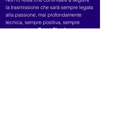
la trasmissione che sarà sempre legata 
alla passione, mai profondamente 
tecnica, sempre positiva, sempre 
sorprendente.
 Bravo Simo!
.
Tag:
WebTv
blogger
Sport
Personaggi
Cultura
Video Blog
Rebound News
Commenti