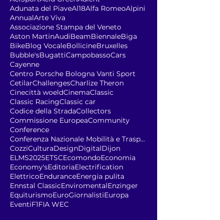
Adunata del Piave
Al18
Alfa Romeo
Alpini
Annual
Arte Viva
Associazione Stampa del Veneto
Aston Martin
Audi
Beam
Biennale
Biga
Bike
Blog Vocale
Bollicine
Bruxelles
Bubble's
Bugatti
Campobasso
Cars
Cayenne
Centro Porsche Bologna Vanti Sport
Cetilar
Challenges
Charlize Theron
Cinecittà woeld
Cinema
Classic
Classic Racing
Classic car
Codice della Strada
Collectors
Commissione Europea
Community
Conference
Conferenza Nazionale Mobilità e Trasporto Sostenib
Cozzi
Cultura
Design
Digital
Dijon
ELMS2025
ETSC
Ecomondo
Economia
Economy's
Editoria
Electrification
Elettrico
Endurance
Energia pulita
Ennstal Classic
Enviromental
Enzinger
Equiturismo
EuroGiornalisti
Europa
Eventi
F1
FIA WEC