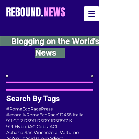
REBOUND.
NEWS
Blogging on the World's
News
Search By Tags
#RomaEcoRacePress
#ecorallyRomaEcoRace
112
458 Italia
911 GT 2 RS
911 RSR
911RSR
917 K
919 Hybrid
AC Cobra
ACI
Abbazia San Vincenzo al Volturno
AciSport
Acid Green
Adient