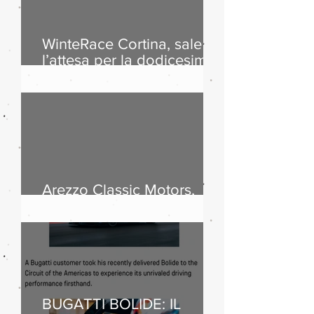
WinteRace Cortina, sale
l’attesa per la dodicesima
edizione
Arezzo Classic Motors,
successo di pubblico
BUGATTI BOLIDE: IL