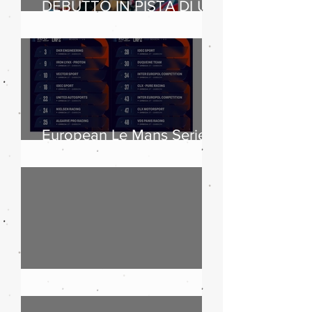
DEBUTTO IN PISTA DI UN
CLIENTE SUL
LEGGENDARIO CIRCUIT
OF THE AMERICAS
European Le Mans Series
2025: boom di iscritti
Maserati, 110 anni di storia