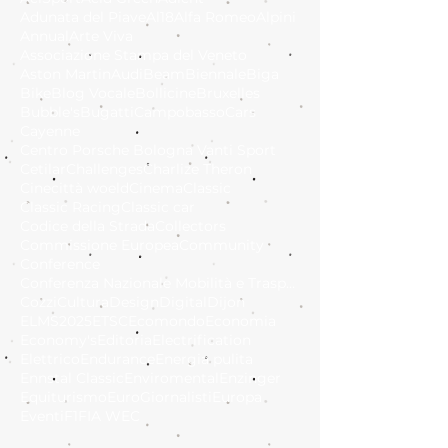
Adunata del Piave
Al18
Alfa Romeo
Alpini
Annual
Arte Viva
Associazione Stampa del Veneto
Aston Martin
Audi
Beam
Biennale
Biga
Bike
Blog Vocale
Bollicine
Bruxelles
Bubble's
Bugatti
Campobasso
Cars
Cayenne
Centro Porsche Bologna Vanti Sport
Cetilar
Challenges
Charlize Theron
Cinecittà woeld
Cinema
Classic
Classic Racing
Classic car
Codice della Strada
Collectors
Commissione Europea
Community
Conference
Conferenza Nazionale Mobilità e Trasporto Sostenib
Cozzi
Cultura
Design
Digital
Dijon
ELMS2025
ETSC
Ecomondo
Economia
Economy's
Editoria
Electrification
Elettrico
Endurance
Energia pulita
Ennstal Classic
Enviromental
Enzinger
Equiturismo
EuroGiornalisti
Europa
Eventi
F1
FIA WEC