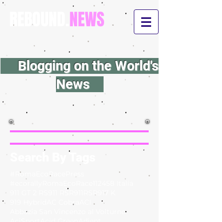
REBOUND.
NEWS
Blogging on the World's
News
Search By Tags
#RomaEcoRacePress
#ecorallyRomaEcoRace
112
458 Italia
911 GT 2 RS
911 RSR
911RSR
917 K
919 Hybrid
AC Cobra
ACI
Abbazia San Vincenzo al Volturno
AciSport
Acid Green
Adient