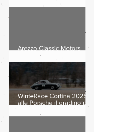
passi dolomitici, storia
dell’automobile ed
equipaggi da otto Paesi
Arezzo Classic Motors
2026: countdown
WinteRace Cortina 2025:
alle Porsche il gradino più
alto del podio