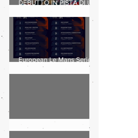
DEBUTTO IN PISTA DI UN
CLIENTE SUL
LEGGENDARIO CIRCUIT
OF THE AMERICAS
European Le Mans Series
2025: boom di iscritti
Maserati, 110 anni di storia