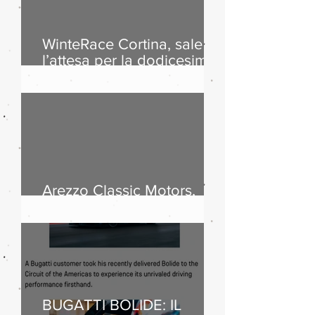
WinteRace Cortina, sale
l’attesa per la dodicesima
edizione
Arezzo Classic Motors,
successo di pubblico
BUGATTI BOLIDE: IL