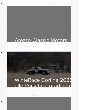
passi dolomitici, storia
dell’automobile ed
equipaggi da otto Paesi
Arezzo Classic Motors
2026: countdown
WinteRace Cortina 2025:
alle Porsche il gradino più
alto del podio