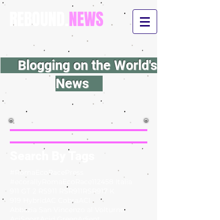
REBOUND.
NEWS
Blogging on the World's
News
Search By Tags
#RomaEcoRacePress
#ecorallyRomaEcoRace
112
458 Italia
911 GT 2 RS
911 RSR
911RSR
917 K
919 Hybrid
AC Cobra
ACI
Abbazia San Vincenzo al Volturno
AciSport
Acid Green
Adient