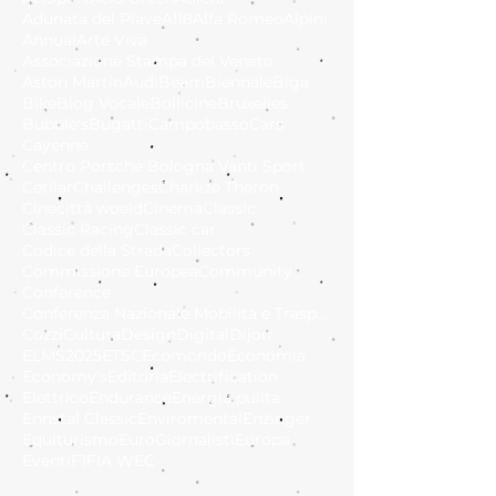
Adunata del Piave
Al18
Alfa Romeo
Alpini
Annual
Arte Viva
Associazione Stampa del Veneto
Aston Martin
Audi
Beam
Biennale
Biga
Bike
Blog Vocale
Bollicine
Bruxelles
Bubble's
Bugatti
Campobasso
Cars
Cayenne
Centro Porsche Bologna Vanti Sport
Cetilar
Challenges
Charlize Theron
Cinecittà woeld
Cinema
Classic
Classic Racing
Classic car
Codice della Strada
Collectors
Commissione Europea
Community
Conference
Conferenza Nazionale Mobilità e Trasporto Sostenib
Cozzi
Cultura
Design
Digital
Dijon
ELMS2025
ETSC
Ecomondo
Economia
Economy's
Editoria
Electrification
Elettrico
Endurance
Energia pulita
Ennstal Classic
Enviromental
Enzinger
Equiturismo
EuroGiornalisti
Europa
Eventi
F1
FIA WEC