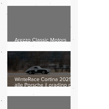
passi dolomitici, storia
dell’automobile ed
equipaggi da otto Paesi
Arezzo Classic Motors
2026: countdown
WinteRace Cortina 2025:
alle Porsche il gradino più
alto del podio