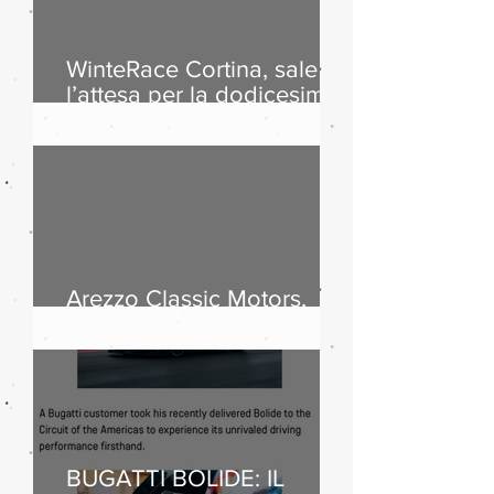
WinteRace Cortina, sale
l’attesa per la dodicesima
edizione
Arezzo Classic Motors,
successo di pubblico
BUGATTI BOLIDE: IL