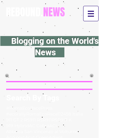
REBOUND.
NEWS
Blogging on the World's
News
Search By Tags
#RomaEcoRacePress
#ecorallyRomaEcoRace
112
458 Italia
911 GT 2 RS
911 RSR
911RSR
917 K
919 Hybrid
AC Cobra
ACI
Abbazia San Vincenzo al Volturno
AciSport
Acid Green
Adient