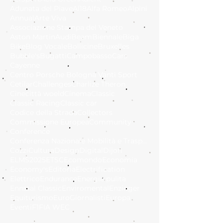
Adunata del Piave
Al18
Alfa Romeo
Alpini
Annual
Arte Viva
Associazione Stampa del Veneto
Aston Martin
Audi
Beam
Biennale
Biga
Bike
Blog Vocale
Bollicine
Bruxelles
Bubble's
Bugatti
Campobasso
Cars
Cayenne
Centro Porsche Bologna Vanti Sport
Cetilar
Challenges
Charlize Theron
Cinecittà woeld
Cinema
Classic
Classic Racing
Classic car
Codice della Strada
Collectors
Commissione Europea
Community
Conference
Conferenza Nazionale Mobilità e Trasporto Sostenib
Cozzi
Cultura
Design
Digital
Dijon
ELMS2025
ETSC
Ecomondo
Economia
Economy's
Editoria
Electrification
Elettrico
Endurance
Energia pulita
Ennstal Classic
Enviromental
Enzinger
Equiturismo
EuroGiornalisti
Europa
Eventi
F1
FIA WEC