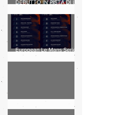
DEBUTTO IN PISTA DI UN
CLIENTE SUL
LEGGENDARIO CIRCUIT
OF THE AMERICAS
European Le Mans Series
2025: boom di iscritti
Maserati, 110 anni di storia